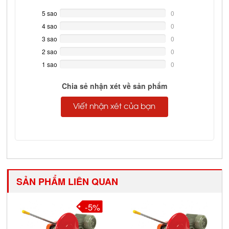
5 sao
0%
0
Complete
4 sao
0%
0
Complete
3 sao
0%
0
Complete
2 sao
0%
0
Complete
1 sao
0%
0
Complete
Chia sẻ nhận xét về sản phẩm
Viết nhận xét của bạn
SẢN PHẨM LIÊN QUAN
-5%