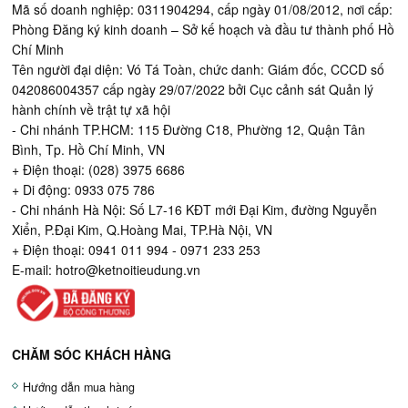
Mã số doanh nghiệp: 0311904294, cấp ngày 01/08/2012, nơi cấp:
Phòng Đăng ký kinh doanh – Sở kế hoạch và đầu tư thành phố Hồ
Chí Minh
Tên người đại diện: Vó Tá Toàn, chức danh: Giám đốc, CCCD số
042086004357 cấp ngày 29/07/2022 bởi Cục cảnh sát Quản lý
hành chính về trật tự xã hội
- Chi nhánh TP.HCM: 115 Đường C18, Phường 12, Quận Tân
Bình, Tp. Hồ Chí Minh, VN
+ Điện thoại: (028) 3975 6686
+ Di động: 0933 075 786
- Chi nhánh Hà Nội: Số L7-16 KĐT mới Đại Kim, đường Nguyễn
Xiển, P.Đại Kim, Q.Hoàng Mai, TP.Hà Nội, VN
+ Điện thoại: 0941 011 994 - 0971 233 253
E-mail:
hotro@ketnoitieudung.vn
CHĂM SÓC KHÁCH HÀNG
Hướng dẫn mua hàng