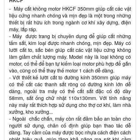
HKCF
-  Máy cắt không motor HKCF 350mm giúp cắt các vật 
liệu cứng nhanh chóng và mịn đẹp là một trong những 
thiết bị rất hữu ích trong ngành cơ khí xây dựng, điện 
máy, lắp ráp. 
- Máy  được trang bị chuyên dụng để giúp cắt những 
tấm sắt, kim loại được nhanh chóng, mịn đẹp. Máy có 
lưỡi cắt to, sắc bén giúp cắt các vật liệu cứng không 
làm giảm chất lượng máy. Model này là loại không có 
motor, có thể để bạn tự kiếm loại motor phù hợp để gắn 
vào, cũng có thể thay thế motor 1 cách dễ dàng.
- Với thiết kế lưỡi cắt to đường kính 350mm giúp máy 
có thể cắt các thanh sắt rõng có đường kính lớn dễ 
dàng, ngoài tra máy có thể cắt sắt đặc có độ dày 
58mm, sắt ống chử nhật 110x130mm. Với tính năng 
này máy rất thích hợp sử dụng cho thợ cơ khí, làm nhà 
xưởng, kho xưởng...
- Ngoài  chắc chắn, máy còn rất đảm bảo an toàn cho 
người sử dụng, chân cố định giúp bạn thao tác dễ 
dàng. Tay cầm của máy được bọc nhựa cách điện cách 
nhiệt hiệu quả, giúp tăng khả năng ma sát khi cầm 