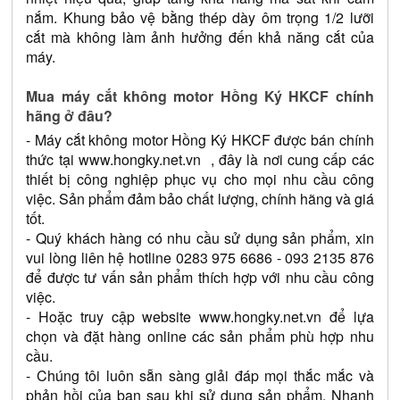
nắm. Khung bảo vệ bằng thép dày ôm trọng 1/2 lưỡi 
cắt mà không làm ảnh hưởng đến khả năng cắt của 
máy.
Mua máy cắt không motor Hồng Ký HKCF chính 
hãng ở đâu?
- Máy cắt không motor Hồng Ký HKCF được bán chính 
thức tại 
www.hongky.net.vn
  , đây là nơi cung cấp các 
thiết bị công nghiệp phục vụ cho mọi nhu cầu công 
việc. Sản phẩm đảm bảo chất lượng, chính hãng và giá 
tốt.
- Quý khách hàng có nhu cầu sử dụng sản phẩm, xin 
vui lòng liên hệ hotline 
0283 975 6686
- 093 2135 876 
để được tư vấn sản phẩm thích hợp với nhu cầu công 
việc.
- Hoặc truy cập website 
www.hongky.net.vn
 để lựa 
chọn và đặt hàng online các sản phẩm phù hợp nhu 
cầu.
- Chúng tôi luôn sẵn sàng giải đáp mọi thắc mắc và 
phản hồi của bạn sau khi sử dụng sản phẩm. Nhanh 