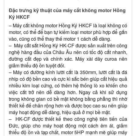
Đặc trưng kỹ thuật của máy cắt không motor Hồng 
Ký HKCF
– Máy cắt không motor Hồng Ký HKCF là loại không có 
motor, có thể để bạn tự kiếm loại motor phù hợp để gắn 
vào, cũng có thể thay thế motor 1 cách dễ dàng. 
–  Máy cắt sắt Hồng Ký HK-CF được sản xuất trên công 
nghệ hàng đầu của Châu Âu nên có tốc độ cắt nhanh, 
đường cắt đẹp và chính xác. Máy xài dây curoa nên 
giảm thiểu độ ồn tuyệt đối.
– Máy có đường kính lưỡi cắt là 350mm, lưỡi cắt là đá 
nhip có độ bền cao và cực kì sắc bén giúp cắt hiệu quả 
nhiều kim loại cứng, có thêm hệ thống lò xo khiến cho 
việc cắt trở nên dễ dàng hơn. Ngay cả khi sử dụng 
trong không gian có bề mặt không bằng phẳng thì nhờ 
thiết kế đế chân rộng hơn và được bọc cao su nên giúp 
máy hoạt động dễ dàng, hiệu quả ở mọi bề mặt. 
–  HK-CF được thiết kế theo công nghệ tiên tiến của 
Đức, giúp cho máy hoạt động một cách êm ái, giảm 
thiểu độ ồn và tạp chất, motor 5HP mạnh mẽ giúp máy 