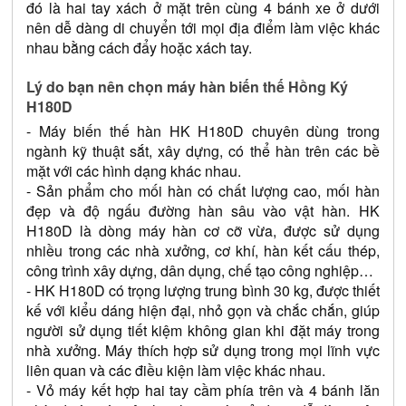
đó là hai tay xách ở mặt trên cùng 4 bánh xe ở dưới 
nên dễ dàng di chuyển tới mọi địa điểm làm việc khác 
nhau bằng cách đẩy hoặc xách tay.
Lý do bạn nên chọn máy hàn biến thế Hồng Ký 
H180D
- Máy biến thế hàn HK H180D chuyên dùng trong 
ngành kỹ thuật sắt, xây dựng, có thể hàn trên các bề 
mặt với các hình dạng khác nhau. 
- Sản phẩm cho mối hàn có chất lượng cao, mối hàn 
đẹp và độ ngấu đường hàn sâu vào vật hàn. HK 
H180D là dòng máy hàn cơ cỡ vừa, được sử dụng 
nhiều trong các nhà xưởng, cơ khí, hàn kết cấu thép, 
công trình xây dựng, dân dụng, chế tạo công nghiệp…
- HK H180D có trọng lượng trung bình 30 kg, được thiết 
kế với kiểu dáng hiện đại, nhỏ gọn và chắc chắn, giúp 
người sử dụng tiết kiệm không gian khi đặt máy trong 
nhà xưởng. Máy thích hợp sử dụng trong mọi lĩnh vực 
liên quan và các điều kiện làm việc khác nhau. 
- Vỏ máy kết hợp hai tay cầm phía trên và 4 bánh lăn 