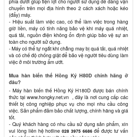
phía dưới giúp tiện lợi cho người sử dụng dễ dàng vận 
chuyển trên mọi địa hình theo 2 cách xách hoặc kéo 
(đẩy) máy.
- Hiệu suất làm việc cao, có thể làm việc trong hàng 
giờ liền, máy có tính năng bảo vệ khi máy quá nhiệt, 
quá tải, nguồn điện không ổn định giúp bảo vệ sự an 
toàn cho người sử dụng. 
- Máy có thể tự ngắt khi chẳng may bị quá tải, quá nhiệt 
và có chế độ chống giật để bảo vệ người tiêu dùng làm 
việc ở môi trường ẩm ướt.
Mua hàn biến thế Hồng Ký H80D chính hãng ở 
đâu?
- Máy hàn biến thế Hồng Ký H180D được bán chính 
thức tại 
www.hongky.net.vn
  , đây là nơi cung cấp các 
thiết bị công nghiệp phục vụ cho mọi nhu cầu công 
việc. Sản phẩm đảm bảo chất lượng, chính hãng và giá 
tốt.
- Quý khách hàng có nhu cầu sử dụng sản phẩm, xin 
vui lòng liên hệ hotline 
 để được tư vấn 
028 3975 6686