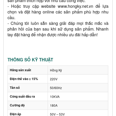
sản phẩm thích hợp với nhu cầu công việc.
- Hoặc truy cập website 
www.hongky.net.vn
 để lựa 
chọn và đặt hàng online các sản phẩm phù hợp nhu 
cầu.
- Chúng tôi luôn sẵn sàng giải đáp mọi thắc mắc và 
phản hồi của bạn sau khi sử dụng sản phẩm. Nhanh 
tay đặt hàng để nhận được nhiều ưu đãi hấp dẫn!
THÔNG SỐ KỸ THUẬT
Hãng sản xuất
Hồng Ký
Điện thế vào ± 15%
220V
Tần số
50/60Hz
Công suất đầu ra
10KVA
Cường độ
180A
Điện áp
50V – 53V