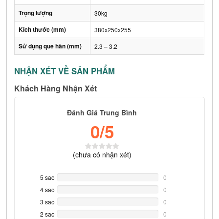
Trọng lượng
30kg
Kích thước (mm)
380x250x255
Sử dụng que hàn (mm)
2.3 – 3.2
NHẬN XÉT VỀ SẢN PHẨM
Khách Hàng Nhận Xét
Đánh Giá Trung Bình
0
/5
(
chưa có
nhận xét)
5 sao
0%
0
Complete
4 sao
0%
0
Complete
3 sao
0%
0
Complete
2 sao
0%
0