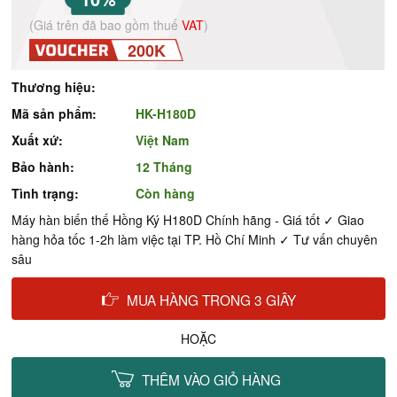
(Giá trên đã bao gồm thuế
VAT
)
200K
Thương hiệu:
Mã sản phẩm:
HK-H180D
Xuất xứ:
Việt Nam
Bảo hành:
12 Tháng
Tình trạng:
Còn hàng
Máy hàn biến thế Hồng Ký H180D Chính hãng - Giá tốt ✓ Giao
hàng hỏa tốc 1-2h làm việc tại TP. Hồ Chí Minh ✓ Tư vấn chuyên
sâu
MUA HÀNG TRONG 3 GIÂY
HOẶC
THÊM VÀO GIỎ HÀNG