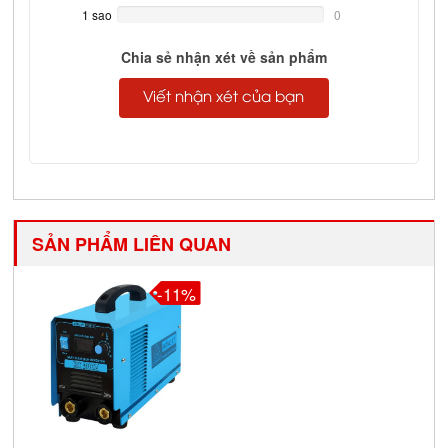
Complete
1 sao
0%
0
Complete
Chia sẻ nhận xét về sản phẩm
Viết nhận xét của bạn
SẢN PHẨM LIÊN QUAN
-11%