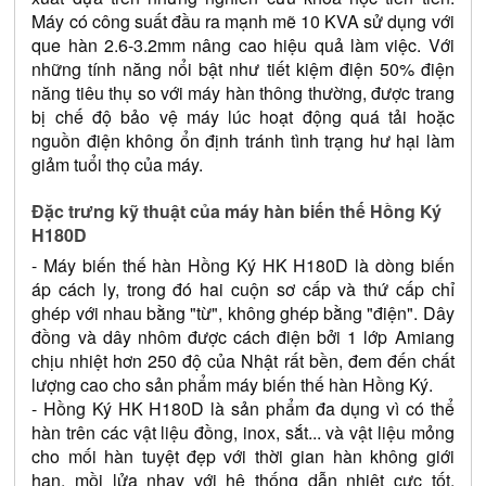
Máy có công suất đầu ra mạnh mẽ 10 KVA sử dụng với 
que hàn 2.6-3.2mm nâng cao hiệu quả làm việc. Với 
những tính năng nổi bật như tiết kiệm điện 50% điện 
năng tiêu thụ so với máy hàn thông thường, được trang 
bị chế độ bảo vệ máy lúc hoạt động quá tải hoặc 
nguồn điện không ổn định tránh tình trạng hư hại làm 
giảm tuổi thọ của máy.
Đặc trưng kỹ thuật của máy hàn biến thế Hồng Ký 
H180D
- Máy biến thế hàn Hồng Ký HK H180D là dòng biến 
áp cách ly, trong đó hai cuộn sơ cấp và thứ cấp chỉ 
ghép với nhau bằng "từ", không ghép bằng "điện". Dây 
đồng và dây nhôm được cách điện bởi 1 lớp Amiang 
chịu nhiệt hơn 250 độ của Nhật rất bền, đem đến chất 
lượng cao cho sản phẩm máy biến thế hàn Hồng Ký.
- Hồng Ký HK H180D là sản phẩm đa dụng vì có thể 
hàn trên các vật liệu đồng, inox, sắt... và vật liệu mỏng 
cho mối hàn tuyệt đẹp với thời gian hàn không giới 
hạn, mồi lửa nhạy với hệ thống dẫn nhiệt cực tốt, 