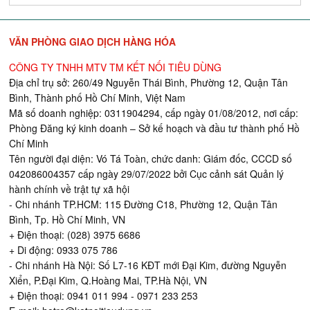
VĂN PHÒNG GIAO DỊCH HÀNG HÓA
CÔNG TY TNHH MTV TM KẾT NỐI TIÊU DÙNG
Địa chỉ trụ sở: 260/49 Nguyễn Thái Bình, Phường 12, Quận Tân
Bình, Thành phố Hồ Chí Minh, Việt Nam
Mã số doanh nghiệp: 0311904294, cấp ngày 01/08/2012, nơi cấp:
Phòng Đăng ký kinh doanh – Sở kế hoạch và đầu tư thành phố Hồ
Chí Minh
Tên người đại diện: Vó Tá Toàn, chức danh: Giám đốc, CCCD số
042086004357 cấp ngày 29/07/2022 bởi Cục cảnh sát Quản lý
hành chính về trật tự xã hội
- Chi nhánh TP.HCM: 115 Đường C18, Phường 12, Quận Tân
Bình, Tp. Hồ Chí Minh, VN
+ Điện thoại: (028) 3975 6686
+ Di động: 0933 075 786
- Chi nhánh Hà Nội: Số L7-16 KĐT mới Đại Kim, đường Nguyễn
Xiển, P.Đại Kim, Q.Hoàng Mai, TP.Hà Nội, VN
+ Điện thoại: 0941 011 994 - 0971 233 253