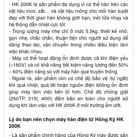
- HK 200K là sản phẩm đa dụng vì có thể hàn trên các 
vật liệu inox, sắt… và vật liệu mỏng cho mối hàn tuyệt 
đẹp với thời gian hàn không giới hạn, mồi lửa nhạy và 
hệ thống dẫn nhiệt cực tốt.
- Trọng lượng máy nhẹ chỉ ở mức 5.5kg, thiết kế nhỏ, 
gọn nhẹ, chắc chắn, thuận tiện cho người sử dụng dễ 
dàng thao tác, vận chuyển trong nhiều điều kiện làm 
việc khác nhau. 
- Máy có thể hoạt động ổn định được cả khi điện yếu 
(>180V) và có khả năng tiết kiệm năng lượng đến 50% 
– 60% điện năng so với máy hàn que truyền thống. 
- Ngoài ra, sản phẩm còn có chế độ bảo vệ (tự ngắt) 
khi quá nhiệt, quá tải hoặc nguồn điện không ổn định 
giúp máy làm việc bền bỉ hơn. Chế độ chống giật 
(250TP, 315l, 400l) đảm bảo an toàn cho người sử 
dụng khi làm việc với HK 200K ở môi trường ẩm ướt. 
Lý do bạn nên chọn máy hàn điện tử Hồng Ký HK 
200K
- Là sản phẩm chính hãng của Hồng Ký máy được sản 