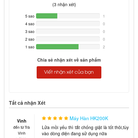
(
3
nhận xét)
5 sao
33.333333333333%
1
Complete
4 sao
0%
0
Complete
3 sao
0%
0
Complete
2 sao
0%
0
Complete
1 sao
66.666666666667%
2
Complete
Chia sẻ nhận xét về sản phẩm
Viết nhận xét của bạn
Tất cả nhận Xét
Máy Hàn HK200K
Vinh
Lửa mồi yếu thì tắt chống giật là tốt thôi,tùy
đến từ Trà
Vinh
vào dòng diện đang sử dụng nữa