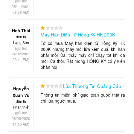
(gửi lúc
05/11/2021
08:38 AM)
Hoà Thái
Máy Hàn Điện Tử Hồng Ký HK 200K
đến từ
Lạng Sơn
Tớ có mua Máy hàn điện tử Hồng Ký HK
(gửi lúc
200K nhưng thấy mồi lửa kém quá. khi hàn
24/02/2021
phải mồi lửa, thấy máy chỉ chạy tốt khi đã
03:41 PM)
mồi lửa thôi. Rất mong HỒNG KÝ có ý kiến
phản hồi
Lừa Thoòng Tin Quảng Cáo
Nguyễn
Thông tin miễn phí giao toàn quốc thật ra
Xuân Vũ
chỉ lừa người mua.
đến từ
Phan thiết
(gửi lúc
08/05/2020
11:16 AM)