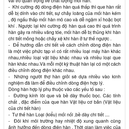
vai trò quan trọng về chất lượng mối hàn.
-  Khi cường độ dòng điện hàn quá thấp thì que hàn rất 
dễ bị dính vào chi tiết, sự chảy loãng của mối hàn kém 
, độ ngấu thấp mối hàn mô cao và dễ ngậm xỉ hoặc bọt 
khí . Ngược lại khi cường độ hàn quá cao thì quá trình 
hàn gây ra nhiều văng tóe, mối hàn dễ bị thủng khi hàn 
chi tiết mỏng hoặc chảy xệ khi hàn ở tư thế ngược .
-  Để hướng dẫn chi tiết về cách chỉnh dòng điện hàn 
là một việc phức tạp vì có rất nhiều loại máy hàn khác 
nhau,nhiều loại vật liệu khác nhau và nhiều loại que 
hàn khác nhau.Và mỗi một kỹ thuật hàn lại có một cách 
điều chỉnh dòng điện khác nhau.
-  Những người thợ hàn giỏi sẽ dựa nhiều vào kinh 
nghiệm đã làm để điều chỉnh dòng điện hợp lý.
Dòng hàn hợp lý phụ thuộc vào các yếu tố sau :
-  Đường kính lõi que và bề dày thuốc bọc. Các tính 
chất , đặc điểm của que hàn Vật liệu cơ bản (Vật liệu 
của chi tiết hàn)
-  Tư thế hàn Loại (kiểu) mối nối ,bề dày chi tiết ....
-  Đôi khi môi trường hay nhiệt độ xung quanh cũng 
ảnh hưởng đến dòng điện hàn . Thời gian làm việc của 