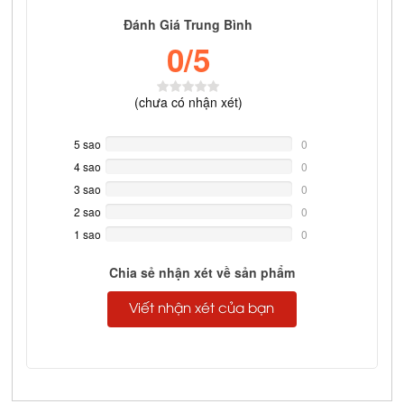
Đánh Giá Trung Bình
0
/5
(
chưa có
nhận xét)
5 sao
0%
0
Complete
4 sao
0%
0
Complete
3 sao
0%
0
Complete
2 sao
0%
0
Complete
1 sao
0%
0
Complete
Chia sẻ nhận xét về sản phẩm
Viết nhận xét của bạn