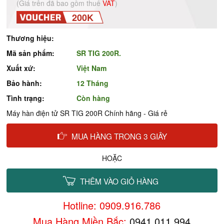
(Giá trên đã bao gồm thuế
VAT
)
200K
Thương hiệu:
Mã sản phẩm:
SR TIG 200R.
Xuất xứ:
Việt Nam
Bảo hành:
12 Tháng
Tình trạng:
Còn hàng
Máy hàn điện tử SR TIG 200R Chính hãng - Giá rẻ
MUA HÀNG TRONG 3 GIÂY
HOẶC
THÊM VÀO GIỎ HÀNG
Hotline: 0909.916.786
Mua Hàng Miền Bắc:
0941.011.994