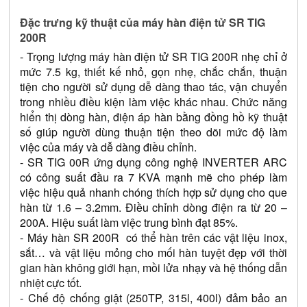
Đặc trưng kỹ thuật của máy hàn điện tử SR TIG 
200R
- Trọng lượng máy hàn điện tử SR TIG 200R nhẹ chỉ ở 
mức 7.5 kg, thiết kế nhỏ, gọn nhẹ, chắc chắn, thuận 
tiện cho người sử dụng dễ dàng thao tác, vận chuyển 
trong nhiều điều kiện làm việc khác nhau. Chức năng 
hiển thị dòng hàn, điện áp hàn bằng đồng hồ kỹ thuật 
số giúp người dùng thuận tiện theo dõi mức độ làm 
việc của máy và dễ dàng điều chỉnh.
- SR TIG 00R ứng dụng công nghệ INVERTER ARC 
có công suất đầu ra 7 KVA mạnh mẽ cho phép làm 
việc hiệu quả nhanh chóng thích hợp sử dụng cho que 
hàn từ 1.6 – 3.2mm. Điều chỉnh dòng điện ra từ 20 – 
200A. Hiệu suất làm việc trung bình đạt 85%.
- Máy hàn SR 200R  có thể hàn trên các vật liệu inox, 
sắt… và vật liệu mỏng cho mối hàn tuyệt đẹp với thời 
gian hàn không giới hạn, mồi lửa nhạy và hệ thống dẫn 
nhiệt cực tốt.
- Chế độ chống giật (250TP, 315l, 400l) đảm bảo an 