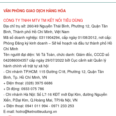
VĂN PHÒNG GIAO DỊCH HÀNG HÓA
CÔNG TY TNHH MTV TM KẾT NỐI TIÊU DÙNG
Địa chỉ trụ sở: 260/49 Nguyễn Thái Bình, Phường 12, Quận Tân
Bình, Thành phố Hồ Chí Minh, Việt Nam
Mã số doanh nghiệp: 0311904294, cấp ngày 01/08/2012, nơi cấp:
Phòng Đăng ký kinh doanh – Sở kế hoạch và đầu tư thành phố Hồ
Chí Minh
Tên người đại diện: Vó Tá Toàn, chức danh: Giám đốc, CCCD số
042086004357 cấp ngày 29/07/2022 bởi Cục cảnh sát Quản lý
hành chính về trật tự xã hội
- Chi nhánh TP.HCM: 115 Đường C18, Phường 12, Quận Tân
Bình, Tp. Hồ Chí Minh, VN
+ Điện thoại: (028) 3975 6686
+ Di động: 0933 075 786
- Chi nhánh Hà Nội: Số L7-16 KĐT mới Đại Kim, đường Nguyễn
Xiển, P.Đại Kim, Q.Hoàng Mai, TP.Hà Nội, VN
+ Điện thoại: 0941 011 994 - 0971 233 253
E-mail:
hotro@ketnoitieudung.vn