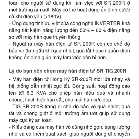
toàn cho người sử dụng khi làm việc với SR 200R ở 
môi trường ẩm ướt. Máy có thể hoạt động ổn định được 
cả khi điện yếu (>180V). 
- Ứng dụng tính ưu việt của công nghệ INVERTER khả 
năng tiết kiệm năng lượng đến 50% – 60% điện năng 
so với máy hàn que truyền thống. 
- Ngoài ra máy hàn điện tử SR 200R còn có chế độ 
bảo vệ (tự ngắt) khi quá nhiệt, quá tải hoặc nguồn điện 
không ổn định giúp máy làm việc bền bỉ hơn. 
Lý do bạn nên chọn máy hàn điện tử SR TIG 200R
- Máy hàn điện tử Hồng Ký SR-200R mồi lửa nhạy và 
hệ thống dẫn nhiệt cực tốt. Công suất hoạt động cao 
lên tới 8.3 KVA cho phép hàn hiệu quả và nhanh 
chóng, thích hợp hàn sắt, cho mối hàn cực đẹp.
- TIG SR-200R trang bị chế độ bảo vệ quá nhiệt, quá 
tải và chống giật ở môi trường ẩm ướt giúp sử dụng 
máy cực kỳ an toàn. 
- Kiểu dáng của máy hàn vô cùng nhỏ gọn, trọng lượng 
nhẹ và có thêm quai xách giúp người dùng di chuyển 