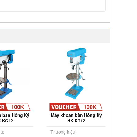
100K
100K
n bàn Hồng Ký
Máy khoan bàn Hồng Ký
Máy k
-KC12
HK-KT12
u:
Thương hiệu:
Thương