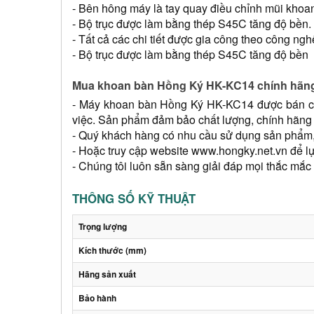
- Bên hông máy là tay quay điều chỉnh mũi khoan
- Bộ trục được làm bằng thép S45C tăng độ bền.
- Tất cả các chi tiết được gia công theo công n
- Bộ trục được làm bằng thép S45C tăng độ bền
Mua khoan bàn Hồng Ký HK-KC14 chính hãn
- Máy khoan bàn Hồng Ký HK-KC14 được bán chí
việc. Sản phẩm đảm bảo chất lượng, chính hãng v
- Quý khách hàng có nhu cầu sử dụng sản phẩm, x
- Hoặc truy cập website 
www.hongky.net.vn
 để l
- Chúng tôi luôn sẵn sàng giải đáp mọi thắc mắ
THÔNG SỐ KỸ THUẬT
Trọng lượng
Kích thước (mm)
Hãng sản xuất
Bảo hành