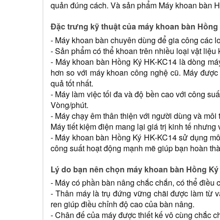
quản đúng cách. Và sản phẩm Máy khoan bàn Hồ
Đặc trưng kỹ thuật của máy khoan bàn Hồn
- Máy khoan bàn chuyên dùng để gia công các loạ
- Sản phẩm có thể khoan trên nhiều loại vật liệu 
- Máy khoan bàn Hồng Ký HK-KC14 là dòng máy kh
hơn so với máy khoan công nghệ cũ. Máy được g
quả tốt nhất.
- Máy làm việc tối đa và độ bền cao với công su
Vòng/phút.  
- Máy chạy êm thân thiện với người dùng và môi t
Máy tiết kiệm điện mang lại giá trị kinh tế như
- Máy khoan bàn Hồng Ký HK-KC14 sử dụng mô-tơ
công suất hoạt động mạnh mẽ giúp bạn hoàn thà
Lý do bạn nên chọn máy khoan bàn Hồng K
- Máy có phần bàn nâng chắc chắn, có thể điều c
- Thân máy là trụ đứng vững chãi được làm từ v
ren giúp điều chỉnh độ cao của bàn nâng.
- Chân đế của máy được thiết kế vô cùng chắc c