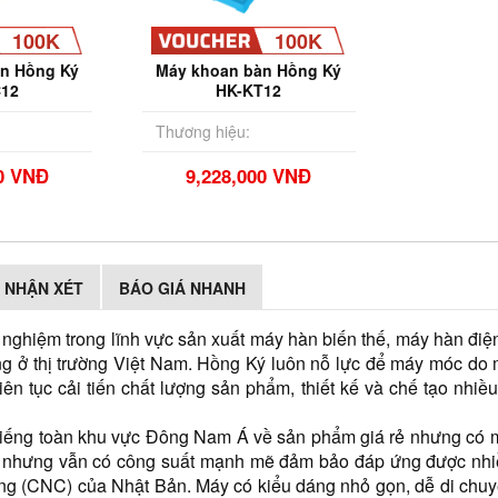
100K
100K
n Hồng Ký
Máy khoan bàn Hồng Ký
C12
HK-KT12
Thương hiệu:
00 VNĐ
9,228,000 VNĐ
NHẬN XÉT
BÁO GIÁ NHANH
ghiệm trong lĩnh vực sản xuất máy hàn biến thế, máy hàn điện t
g ở thị trường Việt Nam. Hồng Ký luôn nỗ lực để máy móc do mìn
ên tục cải tiến chất lượng sản phẩm, thiết kế và chế tạo nhiều
tiếng toàn khu vực Đông Nam Á về sản phẩm giá rẻ nhưng có m
ũ nhưng vẫn có công suất mạnh mẽ đảm bảo đáp ứng được nhiều 
ộng (CNC) của Nhật Bản. Máy có kiểu dáng nhỏ gọn, dễ di chuyể