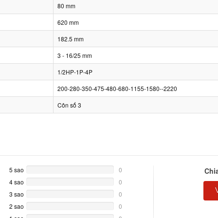
80 mm
620 mm
182.5 mm
3 - 16/25 mm
1/2HP-1P-4P
200-280-350-475-480-680-1155-1580--2220
Côn số 3
5 sao
0%
0
Chi
Complete
4 sao
0%
0
Complete
3 sao
0%
0
Complete
2 sao
0%
0
Complete