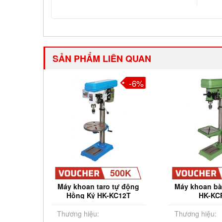
SẢN PHẨM LIÊN QUAN
-10%
-6%
00K
500K
Hồng Ký
Máy khoan taro tự động
Máy khoan bà
Hồng Ký HK-KC12T
HK-KC
Thương hiệu:
Thương hiệu: