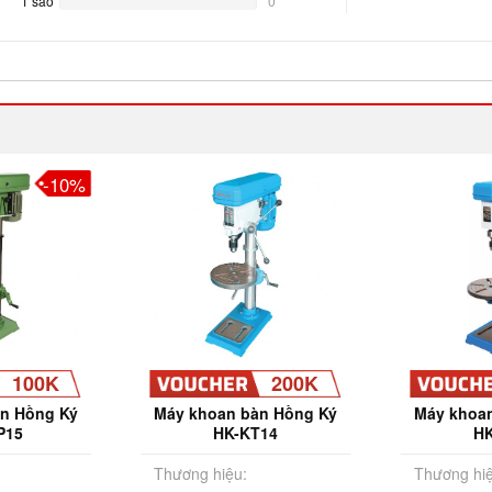
1 sao
0%
0
Complete
-10%
100K
200K
n Hồng Ký
Máy khoan bàn Hồng Ký
Máy khoa
P15
HK-KT14
HK
Thương hiệu:
Thương hiệ