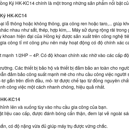
ng Ký HK-KC14 chính là một trong những sản phẩm nổi bật của
g Ký HK-KC14
i lỗ thông hoặc không thông, gia công ren hoặc taro,... giúp kh
khác nhau như sắt, thép, hợp kim,... Máy sử dụng rộng rãi trong
oan hiện đại của Hồng ký được sản xuất trên công nghệ tiên t
ia công tỉ mĩ công phu nên máy hoạt động có độ chính xác cao
ất mạnh 1/2HP – 4P. Có độ khoan chính xác nhờ vào các cấp độ 
rường. Các thiết bị bảo hộ và thiết bị đảm bảo an toàn cho ngư
ng vẫn đảm bảo công suất mạnh mẽ cho nhu cầu công việc người 
 gắn trên đỉnh đầu, mô- tơ được chế tạo từ đồng nguyên chất,
nh công việc một cách nhanh chóng, hiệu quả nhất.
ý HK-KC14
hỉnh lên và xuống tùy vào nhu cầu gia công của bạn.
ật liệu cao cấp, được đánh bóng cẩn thận, đem lại vẻ ngoài s
hắn, có độ nặng vừa đủ giúp máy trụ được vững chắc.