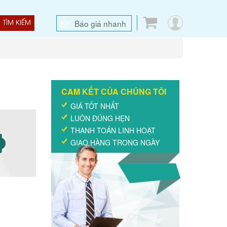
Báo giá nhanh
TÌM KIẾM
CAM KẾT CỦA CHÚNG TÔI
GIÁ TỐT NHẤT
LUÔN ĐÚNG HẸN
THANH TOÁN LINH HOẠT
GIAO HÀNG TRONG NGÀY