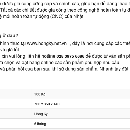
 được gia công cứng cáp và chính xác, giúp bạn dễ dàng thao t
 Tất cả các chi tiết được gia công theo công nghệ hoàn toàn t
ghệ mới hoàn toàn tự động (CNC) của Nhật
g ở đâu?
nh thức tại 
www.hongky.net.vn
  , đây là nơi cung cấp các th
à giá tốt.
in vui lòng liên hệ hotline 
 để được tư vấn sản p
028 3975 6686
ựa chọn và đặt hàng online các sản phẩm phù hợp nhu cầu.
c và phản hồi của bạn sau khi sử dụng sản phẩm. Nhanh tay đặt
100 Kg
700 x 350 x 1400
Hồng Ký
6 tháng