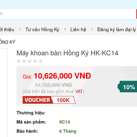
ới thiệu
Tư vấn Hồng Ký
Liên hệ
Đăng ký làm đại lý
ỒNG KÝ
Máy khoan bàn Hồng Ký HK-KC14
10,626,000 VNĐ
Giá:
11,722,000 VNĐ
10%
(Giá trên đã bao gồm thuế
VAT
)
100K
Thương hiệu:
Mã sản phẩm:
KC14
Bảo hành:
6 Tháng