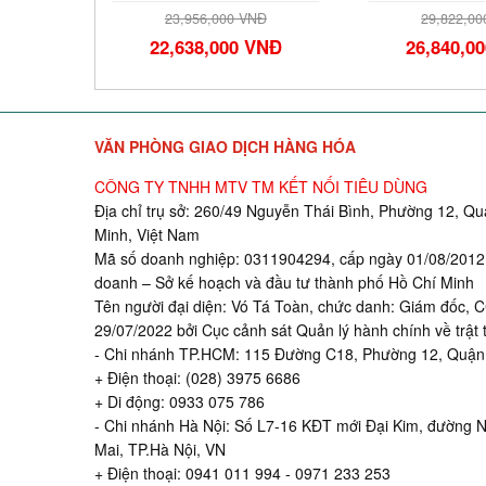
NĐ
23,956,000 VNĐ
29,822,0
VNĐ
22,638,000 VNĐ
26,840,0
VĂN PHÒNG GIAO DỊCH HÀNG HÓA
CÔNG TY TNHH MTV TM KẾT NỐI TIÊU DÙNG
Địa chỉ trụ sở: 260/49 Nguyễn Thái Bình, Phường 12, Q
Minh, Việt Nam
Mã số doanh nghiệp: 0311904294, cấp ngày 01/08/2012,
doanh – Sở kế hoạch và đầu tư thành phố Hồ Chí Minh
Tên người đại diện: Vó Tá Toàn, chức danh: Giám đốc
29/07/2022 bởi Cục cảnh sát Quản lý hành chính về trật 
- Chi nhánh TP.HCM: 115 Đường C18, Phường 12, Quận 
+ Điện thoại: (028) 3975 6686
+ Di động: 0933 075 786
- Chi nhánh Hà Nội: Số L7-16 KĐT mới Đại Kim, đường 
Mai, TP.Hà Nội, VN
+ Điện thoại: 0941 011 994 - 0971 233 253