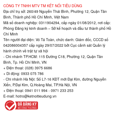
CÔNG TY TNHH MTV TM KẾT NỐI TIÊU DÙNG
Địa chỉ trụ sở: 260/49 Nguyễn Thái Bình, Phường 12, Quận Tân
Bình, Thành phố Hồ Chí Minh, Việt Nam
Mã số doanh nghiệp: 0311904294, cấp ngày 01/08/2012, nơi cấp:
Phòng Đăng ký kinh doanh – Sở kế hoạch và đầu tư thành phố Hồ
Chí Minh
Tên người đại diện: Vó Tá Toàn, chức danh: Giám đốc, CCCD số
042086004357 cấp ngày 29/07/2022 bởi Cục cảnh sát Quản lý
hành chính về trật tự xã hội
- Chi nhánh TP.HCM: 115 Đường C18, Phường 12, Quận Tân
Bình, Tp. Hồ Chí Minh, VN
+ Điện thoại: (028) 3975 6686
+ Di động: 0933 075 786
- Chi nhánh Hà Nội: Số L7-16 KĐT mới Đại Kim, đường Nguyễn
Xiển, P.Đại Kim, Q.Hoàng Mai, TP.Hà Nội, VN
+ Điện thoại: 0941 011 994 - 0971 233 253
E-mail:
hotro@ketnoitieudung.vn