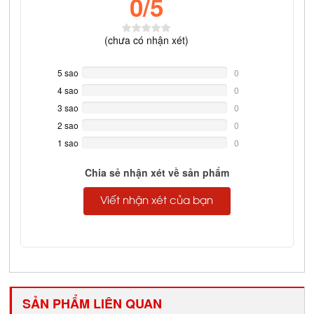
0
/5
(
chưa có
nhận xét)
5 sao
0%
0
Complete
4 sao
0%
0
Complete
3 sao
0%
0
Complete
2 sao
0%
0
Complete
1 sao
0%
0
Complete
Chia sẻ nhận xét về sản phẩm
Viết nhận xét của bạn
SẢN PHẨM LIÊN QUAN