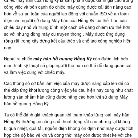
Chiếc máy hàn của Hồng ký là sản phẩm được đánh giá cao trong
công việc và bên cạnh đó chiếc máy cũng được cải tiến nâng cao
hơn về sự an toàn của người lao động với chuẩn ISO về an toàn
điện cho người sử dụng.Máy hàn của Hồng Ký có thể hàn các
chiều dày nhỏ và trung bình một cách dễ dàng chiếm ưu thế hơn
so với những dòng máy cũ truyền thống . Máy được ứng dụng
rộng rãi trong xây dựng kết cấu thép và chế tạo công nghiệp hiện
nay .
Ngoài ra chiếc
máy hàn hồ quang Hồng Ký
còn được tích hợp
màn hình kỹ thuật số giúp người thợ hàn có thể dễ dàng quan sát
và làm việc cùng với chiếc máy.
Các thông số cơ bản làm việc của máy được nâng cấp lên để có
thể đáp ứng khối lượng công việc yêu cầu hiện nay cũng như chất
lượng sản phẩm hàn cũng được nâng cao hơn khi sử dụng
Máy
hàn hồ quang Hồng Ký
.
Ta có thể đánh giá khách quan khi tham khảo từng loại máy hàn
Hồng Ký thường có công suất hoạt động rất cao nhưng lại không
bị quá nhiệt, quá tải, nguồn điện không ổn định nhờ máy được tích
hợp chế độ bảo vệ khi và đồng thời máy còn được thiết kế với chế