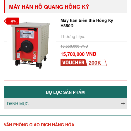
MÁY HÀN HỒ QUANG HỒNG KÝ
Máy hàn biến thế Hồng Ký
-6%
H350D
Thương hiệu:
16,556,000 VNĐ
15,700,000 VNĐ
200K
BỘ LỌC SẢN PHẨM
DANH MỤC
VĂN PHÒNG GIAO DỊCH HÀNG HÓA