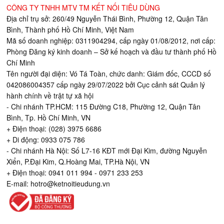
CÔNG TY TNHH MTV TM KẾT NỐI TIÊU DÙNG
Địa chỉ trụ sở: 260/49 Nguyễn Thái Bình, Phường 12, Quận Tân
Bình, Thành phố Hồ Chí Minh, Việt Nam
Mã số doanh nghiệp: 0311904294, cấp ngày 01/08/2012, nơi cấp:
Phòng Đăng ký kinh doanh – Sở kế hoạch và đầu tư thành phố Hồ
Chí Minh
Tên người đại diện: Vó Tá Toàn, chức danh: Giám đốc, CCCD số
042086004357 cấp ngày 29/07/2022 bởi Cục cảnh sát Quản lý
hành chính về trật tự xã hội
- Chi nhánh TP.HCM: 115 Đường C18, Phường 12, Quận Tân
Bình, Tp. Hồ Chí Minh, VN
+ Điện thoại: (028) 3975 6686
+ Di động: 0933 075 786
- Chi nhánh Hà Nội: Số L7-16 KĐT mới Đại Kim, đường Nguyễn
Xiển, P.Đại Kim, Q.Hoàng Mai, TP.Hà Nội, VN
+ Điện thoại: 0941 011 994 - 0971 233 253
E-mail:
hotro@ketnoitieudung.vn