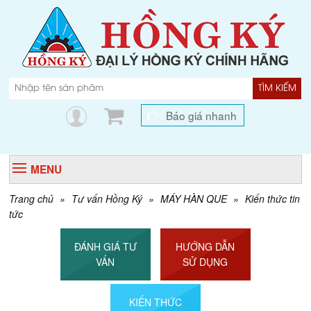
TÌM KIẾM
Báo giá nhanh
MENU
Trang chủ
»
Tư vấn Hồng Ký
»
MÁY HÀN QUE
»
Kiến thức tin
tức
ĐÁNH GIÁ TƯ
HƯỚNG DẪN
VẤN
SỬ DỤNG
KIẾN THỨC